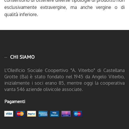
consentono di ottenere diverse tipologie di prodotto non
esclusivamente extravergine, ma anche vergine o di
qualità inferiore.
CHI SIAMO
L'Oleificio Sociale Coopertivo "A. Viterbo" di Castellana
Grotte (Ba) è stato fondato nel 1945 da Angelo Viterbo,
inizialmente i soci erano 85, mentre oggi la cooperativa
vanta 546 aziende olivicole associate.
Pagamenti