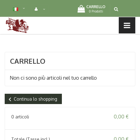
CARRELLO
0 Prodotti
MENU LIST
CARRELLO
Non ci sono più articoli nel tuo carrello
chevron_left
Continua lo shopping
0,00 €
0 articoli
0,00 €
Totale (Tasse incl.)